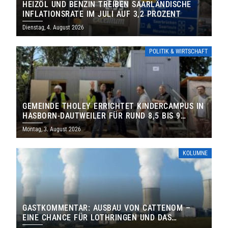
HEIZÖL UND BENZIN TREIBEN SAARLÄNDISCHE
INFLATIONSRATE IM JULI AUF 3,2 PROZENT
Dienstag, 4. August 2026
POLITIK & WIRTSCHAFT
GEMEINDE THOLEY ERRICHTET KINDERCAMPUS IN
HASBORN-DAUTWEILER FÜR RUND 8,5 BIS 9
MILLIONEN EURO
Montag, 3. August 2026
KOLUMNE
GASTKOMMENTAR: AUSBAU VON CATTENOM –
EINE CHANCE FÜR LOTHRINGEN UND DAS
SAARLAND