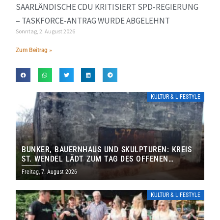
SAARLÄNDISCHE CDU KRITISIERT SPD-REGIERUNG
– TASKFORCE-ANTRAG WURDE ABGELEHNT
Sonntag, 2. August 2026
Zum Beitrag »
KULTUR & LIFESTYLE
BUNKER, BAUERNHAUS UND SKULPTUREN: KREIS
ST. WENDEL LÄDT ZUM TAG DES OFFENEN
DENKMALS EIN
Freitag, 7. August 2026
KULTUR & LIFESTYLE