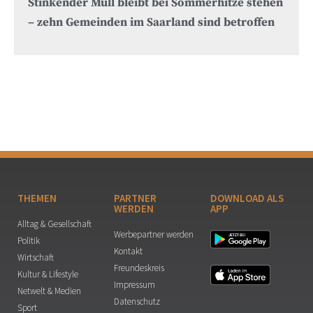
Stinkender Müll bleibt bei Sommerhitze stehen
– zehn Gemeinden im Saarland sind betroffen
THEMEN
PARTNER
DOWNLOAD ALS
WERDEN
APP
Alltag & Gesellschaft
Werbepartner werden
Politik
Kontakt
Wirtschaft
Freundeskreis
Kultur & Lifestyle
Impressum
Netwelt & Medien
Datenschutz
Sport