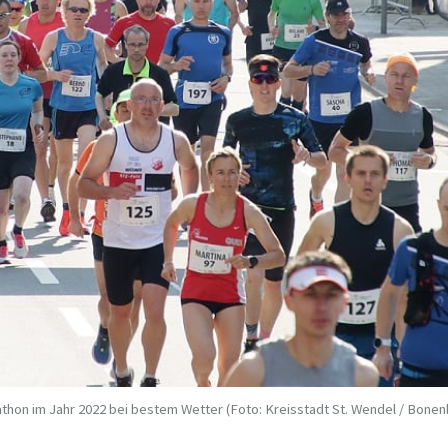
thon im Jahr 2022 bei bestem Wetter (Foto: Kreisstadt St. Wendel / Bone