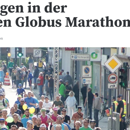
gen in der
en Globus Maratho
en