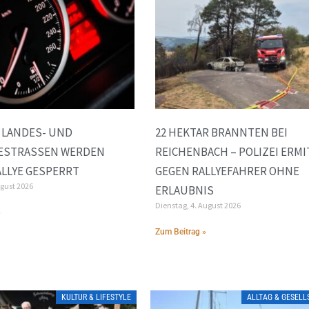
 LANDES- UND
22 HEKTAR BRANNTEN BEI
STRASSEN WERDEN W
REICHENBACH – POLIZEI ERMI
LLYE GESPERRT
GEGEN RALLYEFAHRER OHNE
ugust 2026
ERLAUBNIS
Dienstag, 4. August 2026
»
Zum Beitrag »
KULTUR & LIFESTYLE
ALLTAG & GESEL