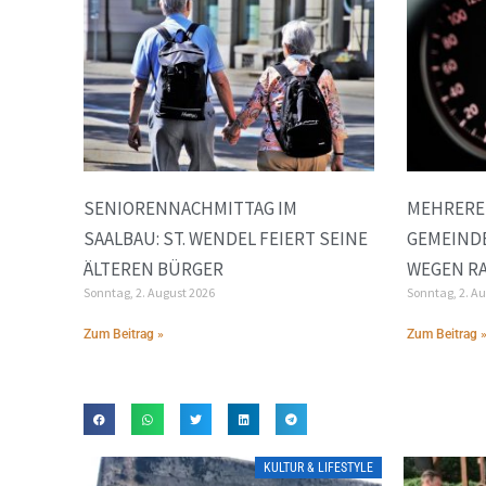
SENIORENNACHMITTAG IM
MEHRERE
SAALBAU: ST. WENDEL FEIERT SEINE
GEMEINDE
ÄLTEREN BÜRGER
EGEN RA
Sonntag, 2. August 2026
Sonntag, 2. A
Zum Beitrag »
Zum Beitrag 
KULTUR & LIFESTYLE