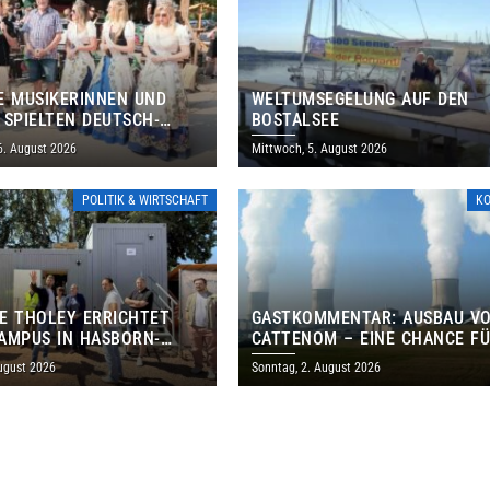
E MUSIKERINNEN UND
WELTUMSEGELUNG AUF DEN
 SPIELTEN DEUTSCH-
BOSTALSEE
ANISCHES PROGRAMM IN
6. August 2026
Mittwoch, 5. August 2026
POLITIK & WIRTSCHAFT
K
E THOLEY ERRICHTET
GASTKOMMENTAR: AUSBAU V
AMPUS IN HASBORN-
CATTENOM – EINE CHANCE F
LER FÜR RUND 8,5 BIS 9
LOTHRINGEN UND DAS SAARL
ugust 2026
Sonntag, 2. August 2026
EN EURO