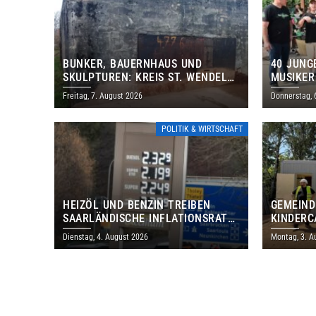
BUNKER, BAUERNHAUS UND
40 JUNG
SKULPTUREN: KREIS ST. WENDEL
MUSIKER
LÄDT ZUM TAG DES OFFENEN
BRASILI
Freitag, 7. August 2026
Donnerstag, 
DENKMALS EIN
THOLEY
POLITIK & WIRTSCHAFT
HEIZÖL UND BENZIN TREIBEN
GEMEIND
SAARLÄNDISCHE INFLATIONSRATE
KINDERC
IM JULI AUF 3,2 PROZENT
DAUTWEI
Dienstag, 4. August 2026
Montag, 3. A
MILLION