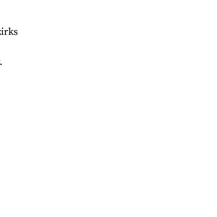
irks
.