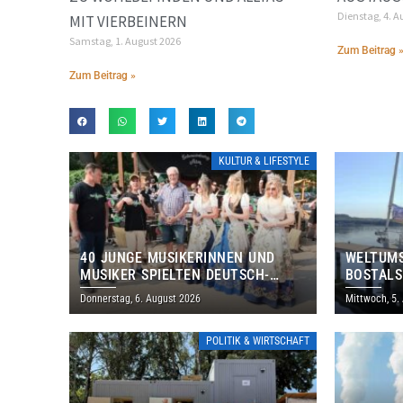
Dienstag, 4. A
MIT VIERBEINERN
Samstag, 1. August 2026
Zum Beitrag 
Zum Beitrag »
KULTUR & LIFESTYLE
40 JUNGE MUSIKERINNEN UND
WELTUMS
MUSIKER SPIELTEN DEUTSCH-
BOSTALS
BRASILIANISCHES PROGRAMM IN
Donnerstag, 6. August 2026
Mittwoch, 5.
THOLEY
POLITIK & WIRTSCHAFT