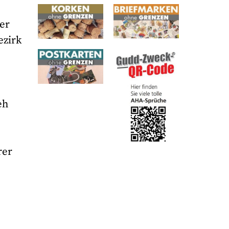
er
ezirk
eh
rer