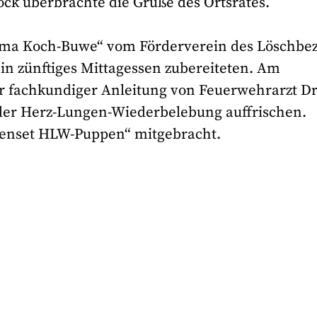
ck überbrachte die Grüße des Ortsrates.
zema Koch-Buwe“ vom Förderverein des Löschbez
in zünftiges Mittagessen zubereiteten. Am
r fachkundiger Anleitung von Feuerwehrarzt Dr
der Herz-Lungen-Wiederbelebung auffrischen.
lienset HLW-Puppen“ mitgebracht.