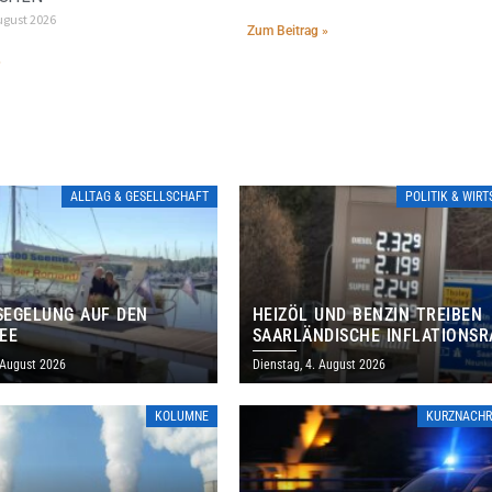
ugust 2026
Zum Beitrag »
»
ALLTAG & GESELLSCHAFT
POLITIK & WIR
EGELUNG AUF DEN
HEIZÖL UND BENZIN TREIBEN
EE
SAARLÄNDISCHE INFLATIONSR
IM JULI AUF 3,2 PROZENT
 August 2026
Dienstag, 4. August 2026
KOLUMNE
KURZNACHR