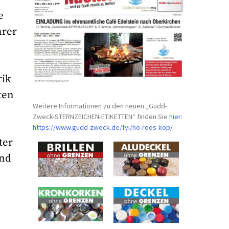
e
hrer
rik
ten
Weitere Informationen zu den neuen „Gudd-
Zweck-STERNZEICHEN-
ETIKETTEN“ finden Sie
hier
:
https://www.gudd-zweck.de/fyi/
ho-roos-kop/
ter
und