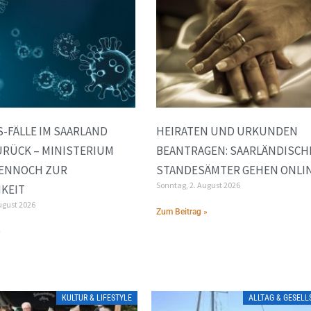
S-FÄLLE IM SAARLAND
HEIRATEN UND URKUNDEN
RÜCK – MINISTERIUM
BEANTRAGEN: SAARLÄNDISCH
ENNOCH ZUR
STANDESÄMTER GEHEN ONLI
Sonntag, 2. August 2026
KEIT
ugust 2026
Zum Beitrag »
»
KULTUR & LIFESTYLE
ALLTAG & GESEL