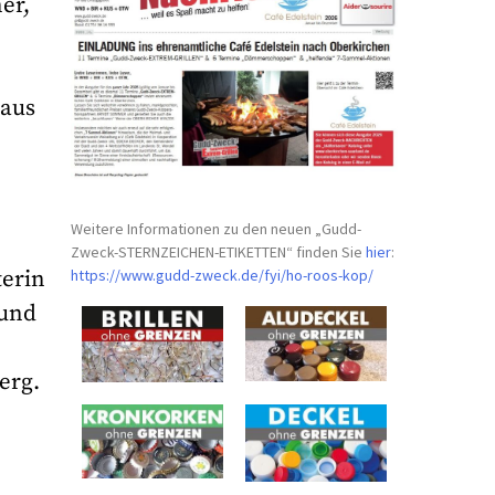
er,
 aus
Weitere Informationen zu den neuen „Gudd-
Zweck-STERNZEICHEN-
ETIKETTEN“ finden Sie
hier
:
https://www.gudd-zweck.de/fyi/
ho-roos-kop/
terin
 und
erg.