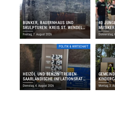
BUNKER, BAUERNHAUS UND
40 JUNG
SKULPTUREN: KREIS ST. WENDEL
MUSIKER
LÄDT ZUM TAG DES OFFENEN
BRASILI
Freitag, 7. August 2026
Donnerstag, 
DENKMALS EIN
THOLEY
POLITIK & WIRTSCHAFT
HEIZÖL UND BENZIN TREIBEN
GEMEIND
SAARLÄNDISCHE INFLATIONSRATE
KINDERC
IM JULI AUF 3,2 PROZENT
DAUTWEI
Dienstag, 4. August 2026
Montag, 3. A
MILLION