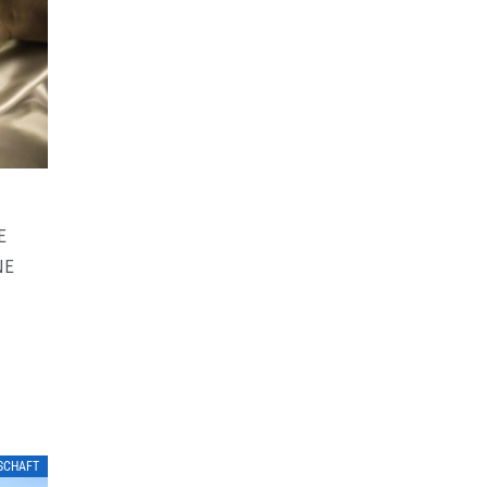
E
NE
LSCHAFT