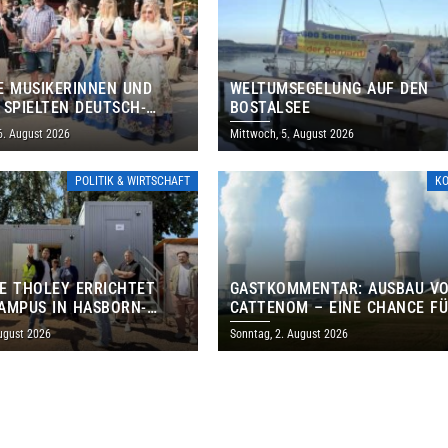
E MUSIKERINNEN UND
WELTUMSEGELUNG AUF DEN
 SPIELTEN DEUTSCH-
BOSTALSEE
ANISCHES PROGRAMM IN
6. August 2026
Mittwoch, 5. August 2026
POLITIK & WIRTSCHAFT
K
E THOLEY ERRICHTET
GASTKOMMENTAR: AUSBAU V
AMPUS IN HASBORN-
CATTENOM – EINE CHANCE F
LER FÜR RUND 8,5 BIS 9
LOTHRINGEN UND DAS SAARL
ugust 2026
Sonntag, 2. August 2026
EN EURO