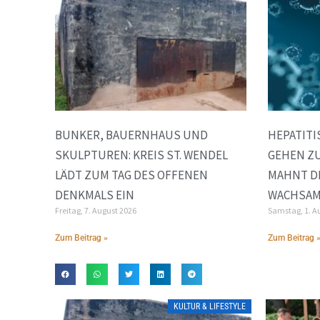
BUNKER, BAUERNHAUS UND
HEPATITI
SKULPTUREN: KREIS ST. WENDEL
GEHEN ZU
LÄDT ZUM TAG DES OFFENEN
MAHNT D
DENKMALS EIN
WACHSAM
Freitag, 7. August 2026
Samstag, 1. A
Zum Beitrag »
Zum Beitrag 
KULTUR & LIFESTYLE