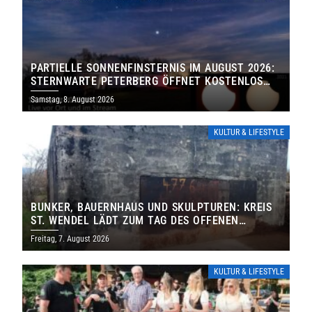
PARTIELLE SONNENFINSTERNIS IM AUGUST 2026:
STERNWARTE PETERBERG ÖFFNET KOSTENLOS
IHRE TORE
Samstag, 8. August 2026
KULTUR & LIFESTYLE
BUNKER, BAUERNHAUS UND SKULPTUREN: KREIS
ST. WENDEL LÄDT ZUM TAG DES OFFENEN
DENKMALS EIN
Freitag, 7. August 2026
KULTUR & LIFESTYLE