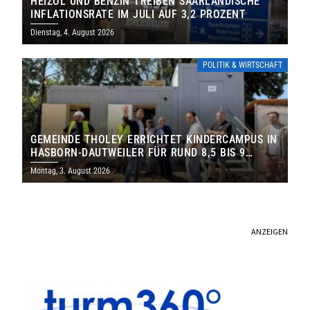
HEIZÖL UND BENZIN TREIBEN SAARLÄNDISCHE
INFLATIONSRATE IM JULI AUF 3,2 PROZENT
Dienstag, 4. August 2026
POLITIK & WIRTSCHAFT
GEMEINDE THOLEY ERRICHTET KINDERCAMPUS IN
HASBORN-DAUTWEILER FÜR RUND 8,5 BIS 9
MILLIONEN EURO
Montag, 3. August 2026
ANZEIGEN