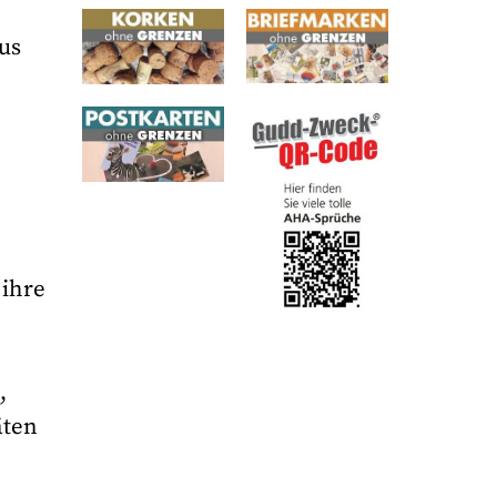
nus
 ihre
,
äten