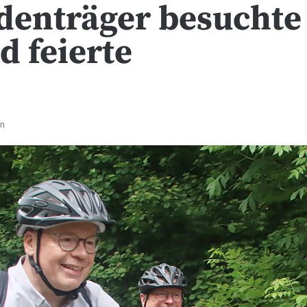
denträger besuchte
d feierte
en