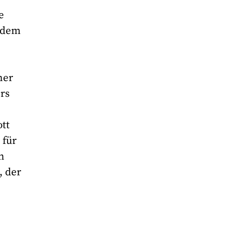
e
s dem
ner
rs
ott
 für
h
, der