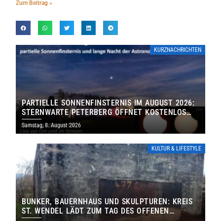
Zum Beitrag »
KURZNACHRICHTEN
PARTIELLE SONNENFINSTERNIS IM AUGUST 2026:
STERNWARTE PETERBERG ÖFFNET KOSTENLOS
IHRE TORE
Samstag, 8. August 2026
KULTUR & LIFESTYLE
BUNKER, BAUERNHAUS UND SKULPTUREN: KREIS
ST. WENDEL LÄDT ZUM TAG DES OFFENEN
DENKMALS EIN