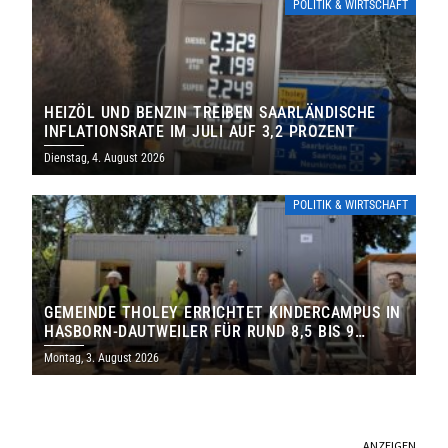
POLITIK & WIRTSCHAFT
HEIZÖL UND BENZIN TREIBEN SAARLÄNDISCHE
INFLATIONSRATE IM JULI AUF 3,2 PROZENT
Dienstag, 4. August 2026
POLITIK & WIRTSCHAFT
GEMEINDE THOLEY ERRICHTET KINDERCAMPUS IN
HASBORN-DAUTWEILER FÜR RUND 8,5 BIS 9
MILLIONEN EURO
Montag, 3. August 2026
ANZEIGEN