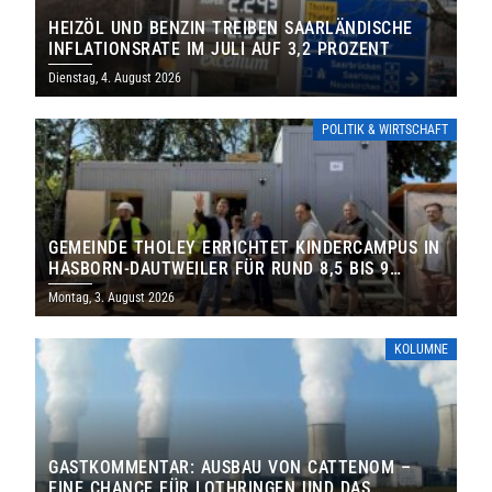
HEIZÖL UND BENZIN TREIBEN SAARLÄNDISCHE
INFLATIONSRATE IM JULI AUF 3,2 PROZENT
Dienstag, 4. August 2026
POLITIK & WIRTSCHAFT
GEMEINDE THOLEY ERRICHTET KINDERCAMPUS IN
HASBORN-DAUTWEILER FÜR RUND 8,5 BIS 9
MILLIONEN EURO
Montag, 3. August 2026
KOLUMNE
GASTKOMMENTAR: AUSBAU VON CATTENOM –
EINE CHANCE FÜR LOTHRINGEN UND DAS