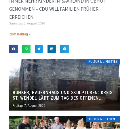
IMMER MEHR KINDER IM SAARLAND IN OBHUT
GENOMMEN – CDU WILL FAMILIEN FRÜHER
ERREICHEN
Samstag, 1. August 2026
Zum Beitrag »
KULTUR & LIFESTYLE
BUNKER, BAUERNHAUS UND SKULPTUREN: KREIS
ST. WENDEL LÄDT ZUM TAG DES OFFENEN
DENKMALS EIN
Freitag, 7. August 2026
KULTUR & LIFESTYLE