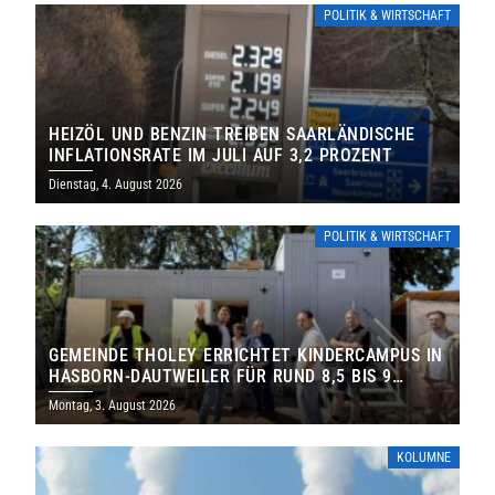
POLITIK & WIRTSCHAFT
HEIZÖL UND BENZIN TREIBEN SAARLÄNDISCHE
INFLATIONSRATE IM JULI AUF 3,2 PROZENT
Dienstag, 4. August 2026
POLITIK & WIRTSCHAFT
GEMEINDE THOLEY ERRICHTET KINDERCAMPUS IN
HASBORN-DAUTWEILER FÜR RUND 8,5 BIS 9
MILLIONEN EURO
Montag, 3. August 2026
KOLUMNE