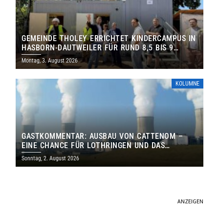
GEMEINDE THOLEY ERRICHTET KINDERCAMPUS IN
HASBORN-DAUTWEILER FÜR RUND 8,5 BIS 9
MILLIONEN EURO
Montag, 3. August 2026
KOLUMNE
GASTKOMMENTAR: AUSBAU VON CATTENOM –
EINE CHANCE FÜR LOTHRINGEN UND DAS
SAARLAND
Sonntag, 2. August 2026
ANZEIGEN