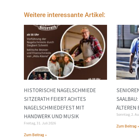
Weitere interessante Artikel:
HISTORISCHE NAGELSCHMIEDE
SENIORE
SITZERATH FEIERT ACHTES
SAALBAU:
NAGELSCHMIEDEFEST MIT
ÄLTEREN
Sonntag, 2. A
HANDWERK UND MUSIK
Freitag, 31. Juli 2026
Zum Beitrag 
Zum Beitrag »