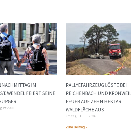
NNACHMITTAG IM
RALLYEFAHRZEUG LÖSTE BEI
 ST. WENDEL FEIERT SEINE
REICHENBACH UND KRONWEI
 BÜRGER
FEUER AUF ZEHN HEKTAR
ugust 2026
WALDFLÄCHE AUS
Freitag, 31. Juli 2026
»
Zum Beitrag »