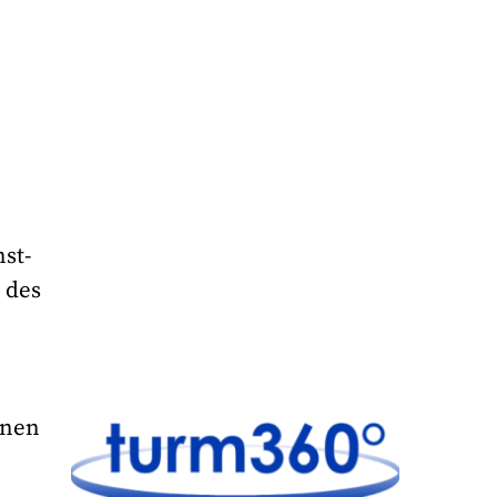
nst-
 des
nnen