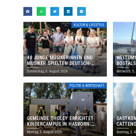
KULTUR & LIFESTYLE
40 JUNGE MUSIKERINNEN UND
WELTUMS
MUSIKER SPIELTEN DEUTSCH-
BOSTALS
BRASILIANISCHES PROGRAMM IN
Donnerstag, 6. August 2026
Mittwoch, 5.
THOLEY
POLITIK & WIRTSCHAFT
GEMEINDE THOLEY ERRICHTET
GASTKO
KINDERCAMPUS IN HASBORN-
CATTENO
DAUTWEILER FÜR RUND 8,5 BIS 9
LOTHRIN
Montag, 3. August 2026
Sonntag, 2. 
MILLIONEN EURO