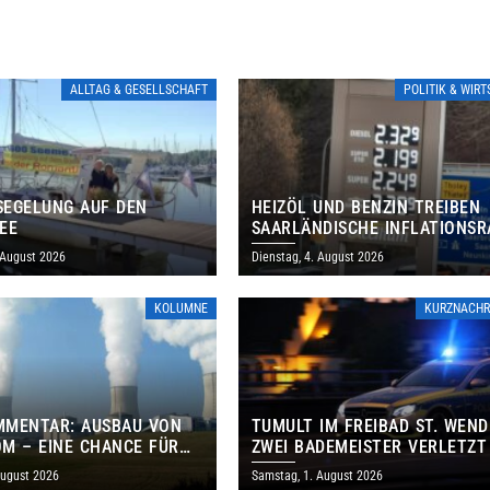
ALLTAG & GESELLSCHAFT
POLITIK & WIR
EGELUNG AUF DEN
HEIZÖL UND BENZIN TREIBEN
EE
SAARLÄNDISCHE INFLATIONSR
IM JULI AUF 3,2 PROZENT
 August 2026
Dienstag, 4. August 2026
KOLUMNE
KURZNACHR
MMENTAR: AUSBAU VON
TUMULT IM FREIBAD ST. WEND
M – EINE CHANCE FÜR
ZWEI BADEMEISTER VERLETZT
GEN UND DAS SAARLAND
August 2026
Samstag, 1. August 2026