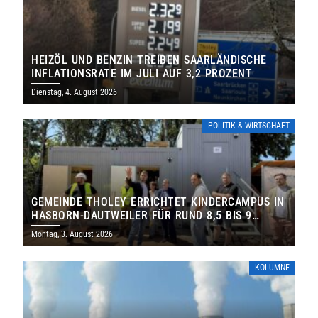
HEIZÖL UND BENZIN TREIBEN SAARLÄNDISCHE
INFLATIONSRATE IM JULI AUF 3,2 PROZENT
Dienstag, 4. August 2026
POLITIK & WIRTSCHAFT
GEMEINDE THOLEY ERRICHTET KINDERCAMPUS IN
HASBORN-DAUTWEILER FÜR RUND 8,5 BIS 9
MILLIONEN EURO
Montag, 3. August 2026
KOLUMNE