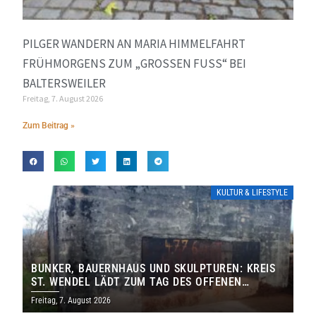
PILGER WANDERN AN MARIA HIMMELFAHRT
FRÜHMORGENS ZUM „GROSSEN FUSS“ BEI BA
LTERSWEILER
Freitag, 7. August 2026
Zum Beitrag »
KULTUR & LIFESTYLE
BUNKER, BAUERNHAUS UND SKULPTUREN: KREIS
ST. WENDEL LÄDT ZUM TAG DES OFFENEN
DENKMALS EIN
Freitag, 7. August 2026