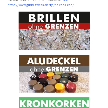
https://www.gudd-zweck.de/fyi/
ho-roos-kop/