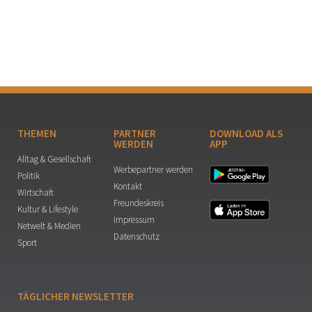
THEMEN
PARTNER
DOWNLOAD ALS
WERDEN
APP
Alltag & Gesellschaft
Werbepartner werden
Politik
Kontakt
Wirtschaft
Freundeskreis
Kultur & Lifestyle
Impressum
Netwelt & Medien
Datenschutz
Sport
TÄGLICHER NEWSLETTER