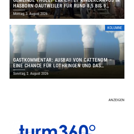
GEMEINDE THOLEY ERRICHTET KINDERCAMPUS IN
HASBORN-DAUTWEILER FÜR RUND 8,5 BIS 9
MILLIONEN EURO
Montag, 3. August 2026
KOLUMNE
GASTKOMMENTAR: AUSBAU VON CATTENOM –
EINE CHANCE FÜR LOTHRINGEN UND DAS
SAARLAND
Sonntag, 2. August 2026
ANZEIGEN