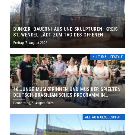
BUNKER, BAUERNHAUS UND SKULPTUREN: KREIS
ST. WENDEL LÄDT ZUM TAG DES OFFENEN
DENKMALS EIN
Freitag, 7. August 2026
KULTUR & LIFESTYLE
40 JUNGE MUSIKERINNEN UND MUSIKER SPIELTEN
DEUTSCH-BRASILIANISCHES PROGRAMM IN
THOLEY
Donnerstag, 6. August 2026
ALLTAG & GESELLSCHAFT