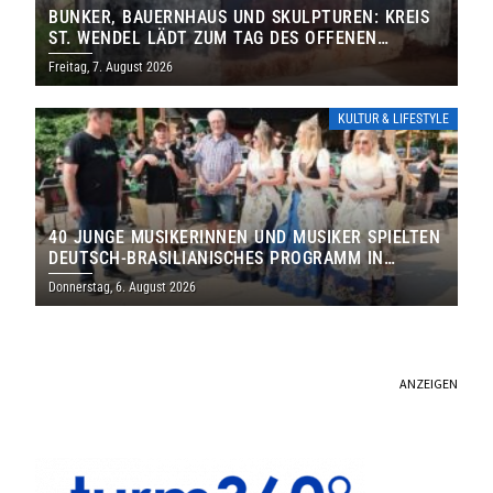
BUNKER, BAUERNHAUS UND SKULPTUREN: KREIS
ST. WENDEL LÄDT ZUM TAG DES OFFENEN
DENKMALS EIN
Freitag, 7. August 2026
KULTUR & LIFESTYLE
40 JUNGE MUSIKERINNEN UND MUSIKER SPIELTEN
DEUTSCH-BRASILIANISCHES PROGRAMM IN
THOLEY
Donnerstag, 6. August 2026
ANZEIGEN