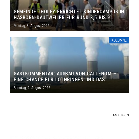
GEMEINDE THOLEY ERRICHTET KINDERCAMPUS IN
HASBORN-DAUTWEILER FÜR RUND 8,5 BIS 9
MILLIONEN EURO
Montag, 3. August 2026
KOLUMNE
GASTKOMMENTAR: AUSBAU VON CATTENOM –
EINE CHANCE FÜR LOTHRINGEN UND DAS
SAARLAND
Sonntag, 2. August 2026
ANZEIGEN