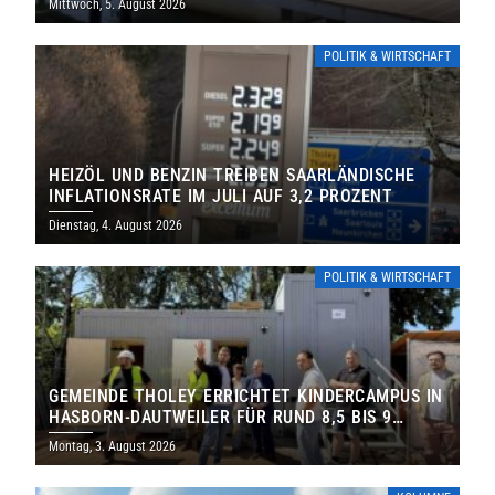
Mittwoch, 5. August 2026
POLITIK & WIRTSCHAFT
HEIZÖL UND BENZIN TREIBEN SAARLÄNDISCHE
INFLATIONSRATE IM JULI AUF 3,2 PROZENT
Dienstag, 4. August 2026
POLITIK & WIRTSCHAFT
GEMEINDE THOLEY ERRICHTET KINDERCAMPUS IN
HASBORN-DAUTWEILER FÜR RUND 8,5 BIS 9
MILLIONEN EURO
Montag, 3. August 2026