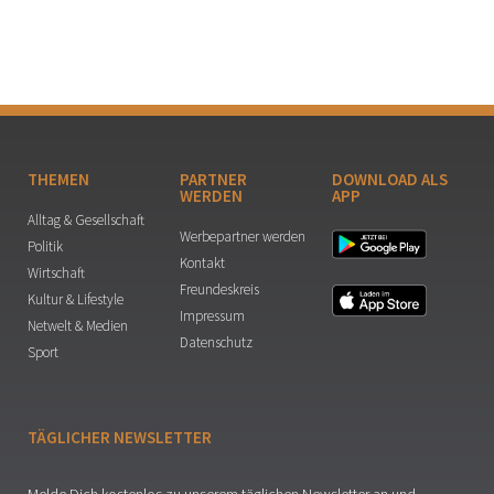
THEMEN
PARTNER
DOWNLOAD ALS
WERDEN
APP
Alltag & Gesellschaft
Werbepartner werden
Politik
Kontakt
Wirtschaft
Freundeskreis
Kultur & Lifestyle
Impressum
Netwelt & Medien
Datenschutz
Sport
TÄGLICHER NEWSLETTER
Melde Dich kostenlos zu unserem täglichen Newsletter an und