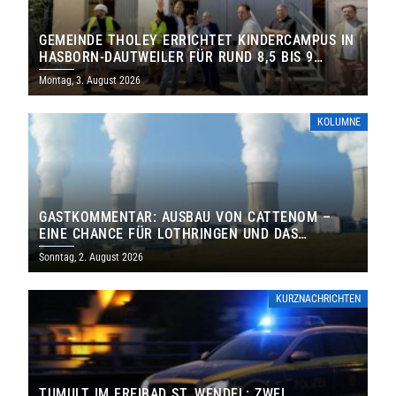
GEMEINDE THOLEY ERRICHTET KINDERCAMPUS IN
HASBORN-DAUTWEILER FÜR RUND 8,5 BIS 9
MILLIONEN EURO
Montag, 3. August 2026
KOLUMNE
GASTKOMMENTAR: AUSBAU VON CATTENOM –
EINE CHANCE FÜR LOTHRINGEN UND DAS
SAARLAND
Sonntag, 2. August 2026
KURZNACHRICHTEN
TUMULT IM FREIBAD ST. WENDEL: ZWEI