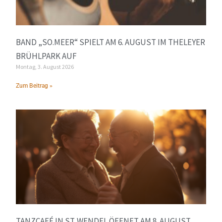
BAND „SO.MEER“ SPIELT AM 6. AUGUST IM THELEYER
BRÜHLPARK AUF
Montag, 3. August 2026
Zum Beitrag »
TANZCAFÉ IN ST. WENDEL ÖFFNET AM 8. AUGUST