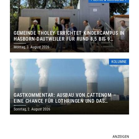
GEMEINDE THOLEY ERRICHTET KINDERCAMPUS IN
HASBORN-DAUTWEILER FÜR RUND 8,5 BIS 9
MILLIONEN EURO
Montag, 3. August 2026
KOLUMNE
GASTKOMMENTAR: AUSBAU VON CATTENOM –
EINE CHANCE FÜR LOTHRINGEN UND DAS
SAARLAND
Sonntag, 2. August 2026
ANZEIGEN