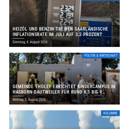
HEIZÖL UND BENZIN TREIBEN SAARLÄNDISCHE
INFLATIONSRATE IM JULI AUF 3,2 PROZENT
Dienstag, 4. August 2026
POLITIK & WIRTSCHAFT
GEMEINDE THOLEY ERRICHTET KINDERCAMPUS IN
HASBORN-DAUTWEILER FÜR RUND 8,5 BIS 9
MILLIONEN EURO
Montag, 3. August 2026
KOLUMNE