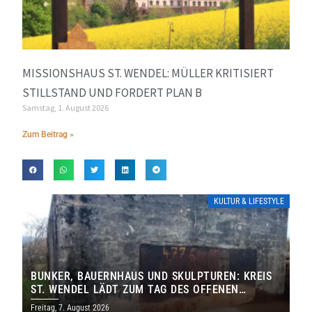
MISSIONSHAUS ST. WENDEL: MÜLLER KRITISIERT
STILLSTAND UND FORDERT PLAN B
Samstag, 1. August 2026
Zum Beitrag »
KULTUR & LIFESTYLE
BUNKER, BAUERNHAUS UND SKULPTUREN: KREIS
ST. WENDEL LÄDT ZUM TAG DES OFFENEN
DENKMALS EIN
Freitag, 7. August 2026