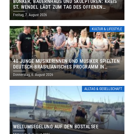
BUNKER, BAUERNHAUS UND SKULPTUREN: KREIS
ST. WENDEL LÄDT ZUM TAG DES OFFENEN
DENKMALS EIN
Freitag, 7. August 2026
KULTUR & LIFESTYLE
40 JUNGE MUSIKERINNEN UND MUSIKER SPIELTEN
DEUTSCH-BRASILIANISCHES PROGRAMM IN
THOLEY
Donnerstag, 6. August 2026
ALLTAG & GESELLSCHAFT
WELTUMSEGELUNG AUF DEN BOSTALSEE