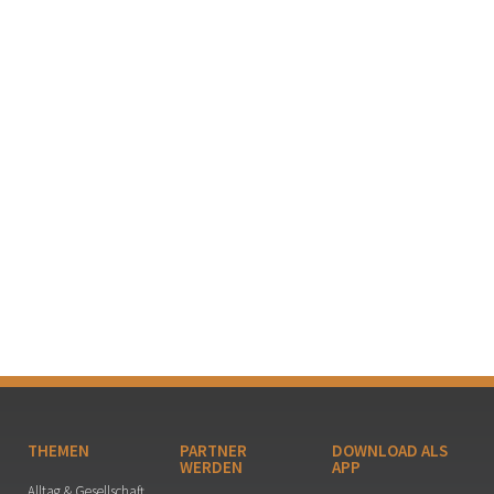
THEMEN
PARTNER
DOWNLOAD ALS
WERDEN
APP
Alltag & Gesellschaft