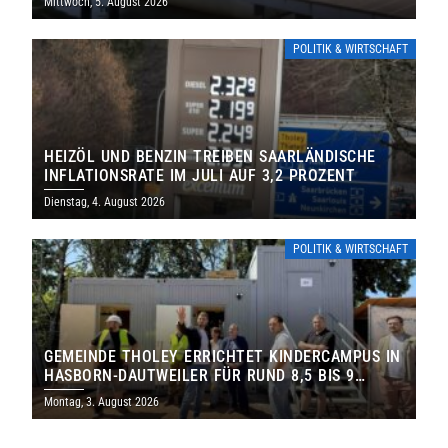
Mittwoch, 5. August 2026
POLITIK & WIRTSCHAFT
HEIZÖL UND BENZIN TREIBEN SAARLÄNDISCHE
INFLATIONSRATE IM JULI AUF 3,2 PROZENT
Dienstag, 4. August 2026
POLITIK & WIRTSCHAFT
GEMEINDE THOLEY ERRICHTET KINDERCAMPUS IN
HASBORN-DAUTWEILER FÜR RUND 8,5 BIS 9
MILLIONEN EURO
Montag, 3. August 2026