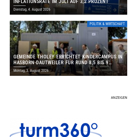
INFLATIONSRATE IM JULI AUF 3,2 PROZENT
Dienstag, 4. August 2026
POLITIK & WIRTSCHAFT
GEMEINDE THOLEY ERRICHTET KINDERCAMPUS IN
HASBORN-DAUTWEILER FÜR RUND 8,5 BIS 9
MILLIONEN EURO
Montag, 3. August 2026
ANZEIGEN