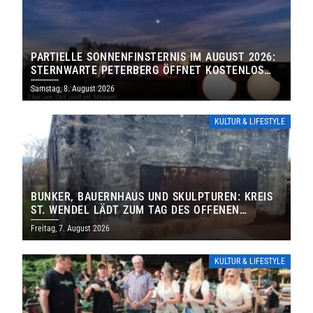
PARTIELLE SONNENFINSTERNIS IM AUGUST 2026:
STERNWARTE PETERBERG ÖFFNET KOSTENLOS
IHRE TORE
Samstag, 8. August 2026
KULTUR & LIFESTYLE
BUNKER, BAUERNHAUS UND SKULPTUREN: KREIS
ST. WENDEL LÄDT ZUM TAG DES OFFENEN
DENKMALS EIN
Freitag, 7. August 2026
KULTUR & LIFESTYLE