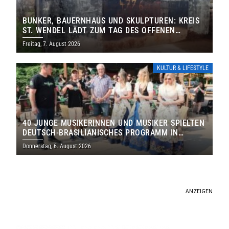
BUNKER, BAUERNHAUS UND SKULPTUREN: KREIS
ST. WENDEL LÄDT ZUM TAG DES OFFENEN
DENKMALS EIN
Freitag, 7. August 2026
KULTUR & LIFESTYLE
40 JUNGE MUSIKERINNEN UND MUSIKER SPIELTEN
DEUTSCH-BRASILIANISCHES PROGRAMM IN
THOLEY
Donnerstag, 6. August 2026
ANZEIGEN