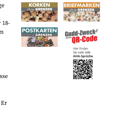
ge
 18-
em
sse
 Er