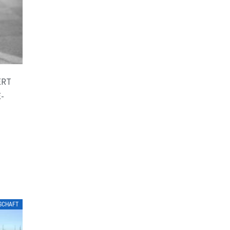
ERT
-
LSCHAFT