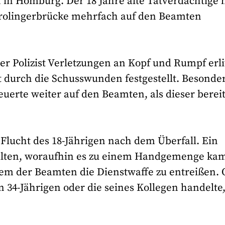
 in Homburg. Der 18 Jahre alte Tatverdächtige 
rolingerbrücke mehrfach auf den Beamten
der Polizist Verletzungen an Kopf und Rumpf erli
t durch die Schusswunden festgestellt. Besonde
uerte weiter auf den Beamten, als dieser berei
 Flucht des 18-Jährigen nach dem Überfall. Ein
halten, woraufhin es zu einem Handgemenge ka
em der Beamten die Dienstwaffe zu entreißen. 
n 34-Jährigen oder die seines Kollegen handelte,