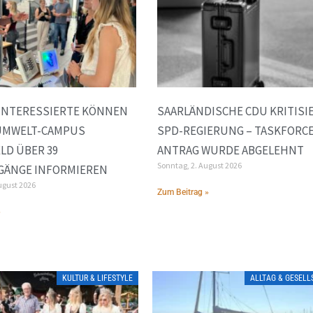
INTERESSIERTE KÖNNEN
SAARLÄNDISCHE CDU KRITISI
 UMWELT-CAMPUS
SPD-REGIERUNG – TASKFORCE
LD ÜBER 39
ANTRAG WURDE ABGELEHNT
Sonntag, 2. August 2026
GÄNGE INFORMIEREN
ugust 2026
Zum Beitrag »
»
KULTUR & LIFESTYLE
ALLTAG & GESEL