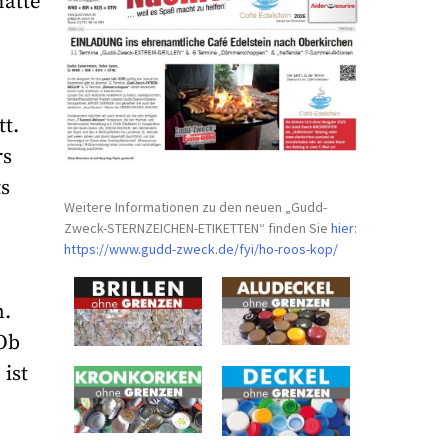
hatte
tt.
rs
ts
Weitere Informationen zu den neuen „Gudd-
Zweck-STERNZEICHEN-
ETIKETTEN“ finden Sie
hier
:
https://www.gudd-zweck.de/fyi/
ho-roos-kop/
m.
Ob
 ist