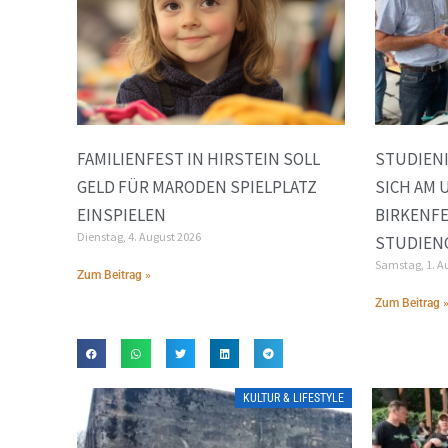
FAMILIENFEST IN HIRSTEIN SOLL
STUDIEN
GELD FÜR MARODEN SPIELPLATZ
SICH AM
EINSPIELEN
BIRKENFE
Dienstag, 4. August 2026
STUDIEN
Samstag, 1. A
Zum Beitrag »
Zum Beitrag 
KULTUR & LIFESTYLE