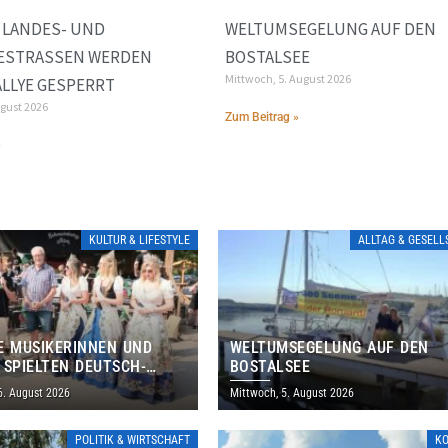
 LANDES- UND
WELTUMSEGELUNG AUF DEN
STRASSEN WERDEN W
BOSTALSEE
Mittwoch, 5. August 2026
LLYE GESPERRT
ugust 2026
Zum Beitrag »
»
KULTUR & LIFESTYLE
ALLTAG & GESEL
E MUSIKERINNEN UND
WELTUMSEGELUNG AUF DEN
 SPIELTEN DEUTSCH-
BOSTALSEE
ANISCHES PROGRAMM IN
6. August 2026
Mittwoch, 5. August 2026
POLITIK & WIRTSCHAFT
K