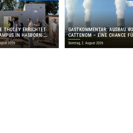
E THOLEY ERRICHTET
GASTKOMMENTAR: AUSBAU V
AMPUS IN HASBORN-
CATTENOM – EINE CHANCE F
LER FÜR RUND 8,5 BIS 9
LOTHRINGEN UND DAS SAARL
ugust 2026
Sonntag, 2. August 2026
EN EURO