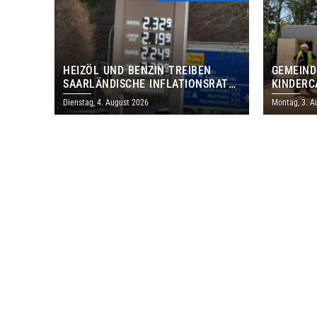
HEIZÖL UND BENZIN TREIBEN
GEMEIND
SAARLÄNDISCHE INFLATIONSRATE
KINDERC
IM JULI AUF 3,2 PROZENT
DAUTWEI
Dienstag, 4. August 2026
Montag, 3. A
MILLION