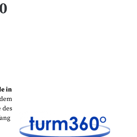
10
e in
d dem
e des
fang