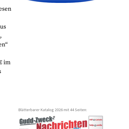
iesen
aus
,
en“
 € im
s
Blätterbarer Katalog 2026 mit 44 Seiten: