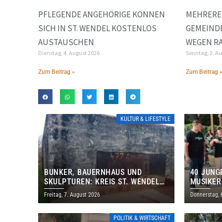
PFLEGENDE ANGEHÖRIGE KÖNNEN
MEHRERE
SICH IN ST. WENDEL KOSTENLOS
GEMEINDE
AUSTAUSCHEN
EGEN RA
Dienstag, 4. August 2026
Sonntag, 2. A
Zum Beitrag »
Zum Beitrag 
KULTUR & LIFESTYLE
BUNKER, BAUERNHAUS UND
40 JUNG
SKULPTUREN: KREIS ST. WENDEL
MUSIKER
LÄDT ZUM TAG DES OFFENEN
BRASILI
Freitag, 7. August 2026
Donnerstag, 
DENKMALS EIN
THOLEY
POLITIK & WIRTSCHAFT