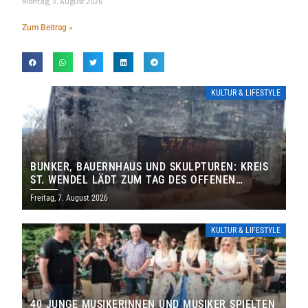
Montag, 3. August 2026
Zum Beitrag »
KULTUR & LIFESTYLE
BUNKER, BAUERNHAUS UND SKULPTUREN: KREIS
ST. WENDEL LÄDT ZUM TAG DES OFFENEN
DENKMALS EIN
Freitag, 7. August 2026
KULTUR & LIFESTYLE
40 JUNGE MUSIKERINNEN UND MUSIKER SPIELTEN