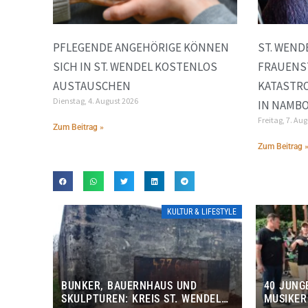
PFLEGENDE ANGEHÖRIGE KÖNNEN
ST. WEND
SICH IN ST. WENDEL KOSTENLOS
FRAUENS
AUSTAUSCHEN
KATASTR
Dienstag, 4. August 2026
IN NAMB
Freitag, 7. Au
Zum Beitrag »
Zum Beitrag 
KULTUR & LIFESTYLE
BUNKER, BAUERNHAUS UND
40 JUNG
SKULPTUREN: KREIS ST. WENDEL
MUSIKER