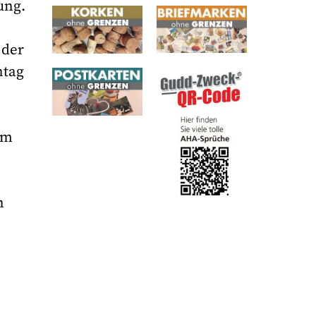
ung.
 der
ntag
um
,
n