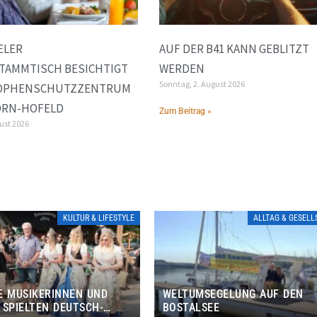
ELER
AUF DER B41 KANN GEBLITZT
TAMMTISCH BESICHTIGT
WERDEN
Sonntag, 2. August 2026
OPHENSCHUTZZENTRUM
ORN-HOFELD
Zum Beitrag »
gust 2026
»
KULTUR & LIFESTYLE
ALLTAG & GESEL
E MUSIKERINNEN UND
WELTUMSEGELUNG AUF DEN
 SPIELTEN DEUTSCH-
BOSTALSEE