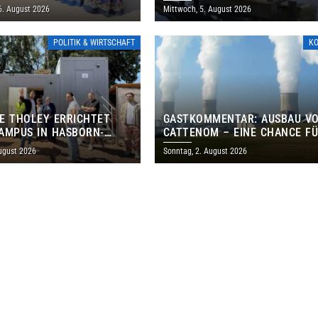
ANISCHES PROGRAMM IN
6. August 2026
Mittwoch, 5. August 2026
POLITIK & WIRTSCHAFT
K
E THOLEY ERRICHTET
GASTKOMMENTAR: AUSBAU V
AMPUS IN HASBORN-
CATTENOM – EINE CHANCE F
LER FÜR RUND 8,5 BIS 9
LOTHRINGEN UND DAS SAARL
ugust 2026
Sonntag, 2. August 2026
EN EURO