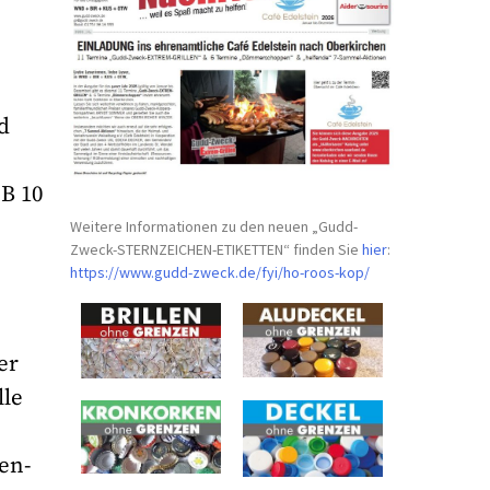
d
B 10
Weitere Informationen zu den neuen „Gudd-
Zweck-STERNZEICHEN-
ETIKETTEN“ finden Sie
hier
:
https://www.gudd-zweck.de/fyi/
ho-roos-kop/
g
er
lle
en-