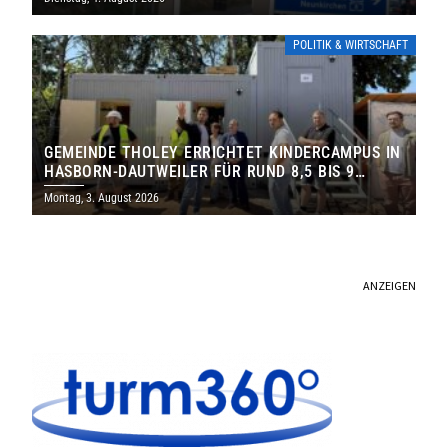
POLITIK & WIRTSCHAFT
GEMEINDE THOLEY ERRICHTET KINDERCAMPUS IN
HASBORN-DAUTWEILER FÜR RUND 8,5 BIS 9
MILLIONEN EURO
Montag, 3. August 2026
ANZEIGEN