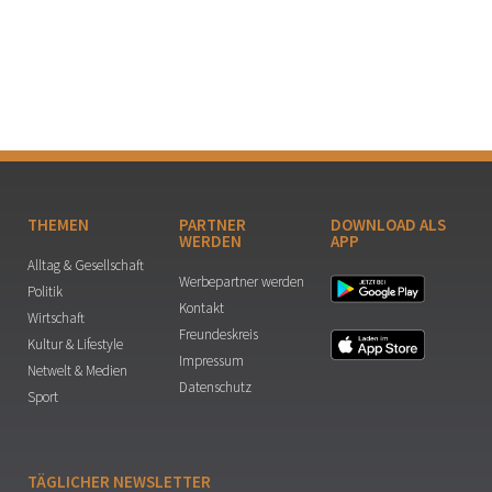
THEMEN
PARTNER
DOWNLOAD ALS
WERDEN
APP
Alltag & Gesellschaft
Werbepartner werden
Politik
Kontakt
Wirtschaft
Freundeskreis
Kultur & Lifestyle
Impressum
Netwelt & Medien
Datenschutz
Sport
TÄGLICHER NEWSLETTER