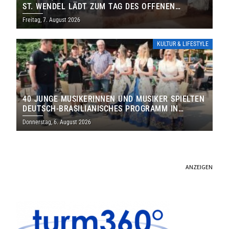
ST. WENDEL LÄDT ZUM TAG DES OFFENEN
DENKMALS EIN
Freitag, 7. August 2026
KULTUR & LIFESTYLE
40 JUNGE MUSIKERINNEN UND MUSIKER SPIELTEN
DEUTSCH-BRASILIANISCHES PROGRAMM IN
THOLEY
Donnerstag, 6. August 2026
ANZEIGEN