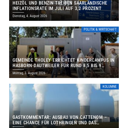
HEIZÖL UND BENZIN TREIBEN SAARLÄNDISCHE
INFLATIONSRATE IM JULI AUF 3,2 PROZENT
Dienstag, 4. August 2026
POLITIK & WIRTSCHAFT
GEMEINDE THOLEY ERRICHTET KINDERCAMPUS IN
HASBORN-DAUTWEILER FÜR RUND 8,5 BIS 9
MILLIONEN EURO
Montag, 3. August 2026
KOLUMNE
GASTKOMMENTAR: AUSBAU VON CATTENOM –
EINE CHANCE FÜR LOTHRINGEN UND DAS