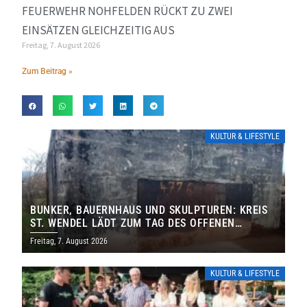
FEUERWEHR NOHFELDEN RÜCKT ZU ZWEI
EINSÄTZEN GLEICHZEITIG AUS
Freitag, 7. August 2026
Zum Beitrag »
KULTUR & LIFESTYLE
BUNKER, BAUERNHAUS UND SKULPTUREN: KREIS
ST. WENDEL LÄDT ZUM TAG DES OFFENEN
DENKMALS EIN
Freitag, 7. August 2026
KULTUR & LIFESTYLE