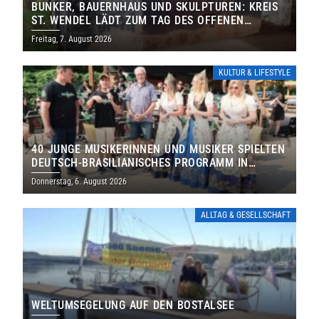
BUNKER, BAUERNHAUS UND SKULPTUREN: KREIS
ST. WENDEL LÄDT ZUM TAG DES OFFENEN
DENKMALS EIN
Freitag, 7. August 2026
KULTUR & LIFESTYLE
40 JUNGE MUSIKERINNEN UND MUSIKER SPIELTEN
DEUTSCH-BRASILIANISCHES PROGRAMM IN
THOLEY
Donnerstag, 6. August 2026
ALLTAG & GESELLSCHAFT
WELTUMSEGELUNG AUF DEN BOSTALSEE