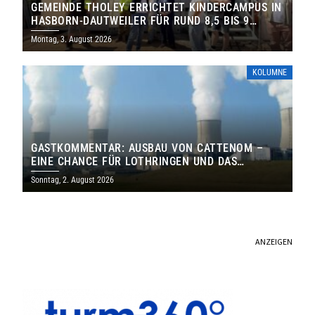
GEMEINDE THOLEY ERRICHTET KINDERCAMPUS IN
HASBORN-DAUTWEILER FÜR RUND 8,5 BIS 9
MILLIONEN EURO
Montag, 3. August 2026
KOLUMNE
GASTKOMMENTAR: AUSBAU VON CATTENOM –
EINE CHANCE FÜR LOTHRINGEN UND DAS
SAARLAND
Sonntag, 2. August 2026
ANZEIGEN