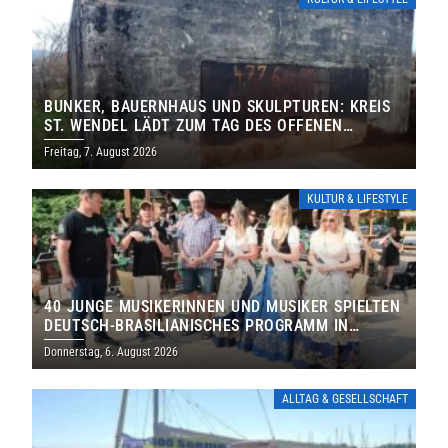
BUNKER, BAUERNHAUS UND SKULPTUREN: KREIS
ST. WENDEL LÄDT ZUM TAG DES OFFENEN
DENKMALS EIN
Freitag, 7. August 2026
KULTUR & LIFESTYLE
40 JUNGE MUSIKERINNEN UND MUSIKER SPIELTEN
DEUTSCH-BRASILIANISCHES PROGRAMM IN
THOLEY
Donnerstag, 6. August 2026
ALLTAG & GESELLSCHAFT