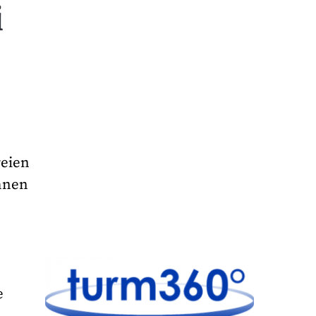
i
reien
öhnen
e