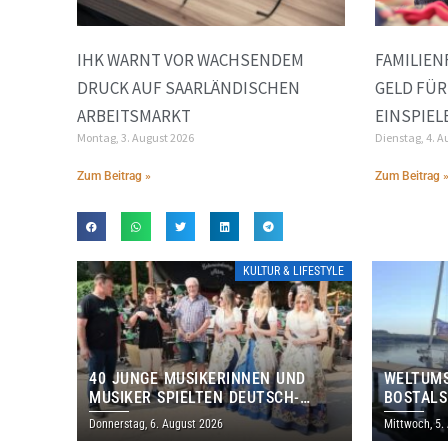
IHK WARNT VOR WACHSENDEM
FAMILIEN
DRUCK AUF SAARLÄNDISCHEN
GELD FÜR
ARBEITSMARKT
EINSPIEL
Montag, 3. August 2026
Dienstag, 4. A
Zum Beitrag »
Zum Beitrag 
KULTUR & LIFESTYLE
40 JUNGE MUSIKERINNEN UND
WELTUMS
MUSIKER SPIELTEN DEUTSCH-
BOSTALS
BRASILIANISCHES PROGRAMM IN
Donnerstag, 6. August 2026
Mittwoch, 5.
THOLEY