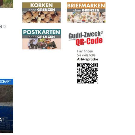
AND
TSCHAFT
ATE