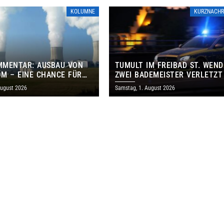
KOLUMNE
KURZNACHR
MMENTAR: AUSBAU VON
TUMULT IM FREIBAD ST. WEND
M – EINE CHANCE FÜR
ZWEI BADEMEISTER VERLETZT
GEN UND DAS SAARLAND
August 2026
Samstag, 1. August 2026