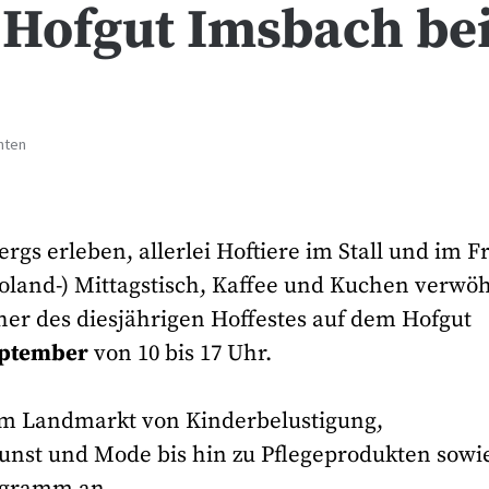
 Hofgut Imsbach be
hten
s erleben, allerlei Hoftiere im Stall und im F
Bioland-) Mittagstisch, Kaffee und Kuchen verw
er des diesjährigen Hoffestes auf dem Hofgut
eptember
von 10 bis 17 Uhr.
dem Landmarkt von Kinderbelustigung,
unst und Mode bis hin zu Pflegeprodukten sowi
ogramm an.