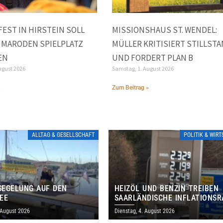
FEST IN HIRSTEIN SOLL
MISSIONSHAUS ST. WENDEL:
 MARODEN SPIELPLATZ
MÜLLER KRITISIERT STILLST
EN
UND FORDERT PLAN B
ugust 2026
Samstag, 1. August 2026
»
Zum Beitrag »
ALLTAG & GESELLSCHAFT
POLITIK & WIR
EGELUNG AUF DEN
HEIZÖL UND BENZIN TREIBEN
EE
SAARLÄNDISCHE INFLATIONSR
IM JULI AUF 3,2 PROZENT
 August 2026
Dienstag, 4. August 2026