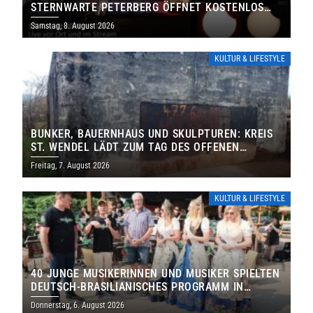
STERNWARTE PETERBERG ÖFFNET KOSTENLOS
IHRE TORE
Samstag, 8. August 2026
KULTUR & LIFESTYLE
BUNKER, BAUERNHAUS UND SKULPTUREN: KREIS
ST. WENDEL LÄDT ZUM TAG DES OFFENEN
DENKMALS EIN
Freitag, 7. August 2026
KULTUR & LIFESTYLE
40 JUNGE MUSIKERINNEN UND MUSIKER SPIELTEN
DEUTSCH-BRASILIANISCHES PROGRAMM IN
THOLEY
Donnerstag, 6. August 2026