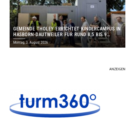
GEMEINDE THOLEY ERRICHTET KINDERCAMPUS IN
HASBORN-DAUTWEILER FÜR RUND 8,5 BIS 9
MILLIONEN EURO
Montag, 3. August 2026
ANZEIGEN