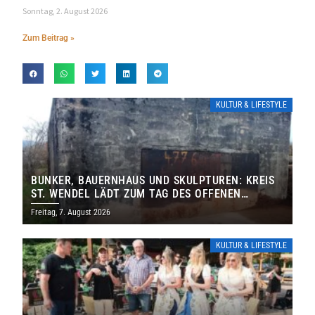
Sonntag, 2. August 2026
Zum Beitrag »
KULTUR & LIFESTYLE
BUNKER, BAUERNHAUS UND SKULPTUREN: KREIS
ST. WENDEL LÄDT ZUM TAG DES OFFENEN
DENKMALS EIN
Freitag, 7. August 2026
KULTUR & LIFESTYLE