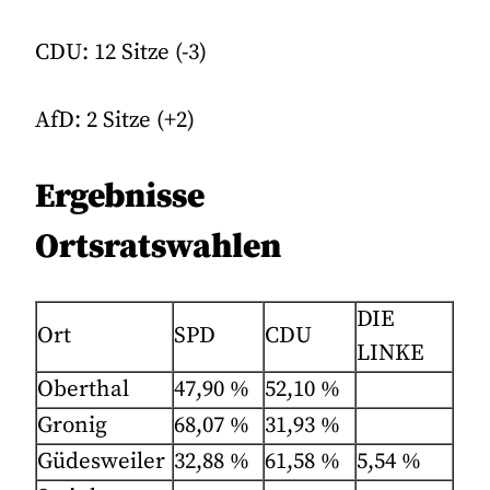
CDU: 12 Sitze (-3)
AfD: 2 Sitze (+2)
Ergebnisse
Ortsratswahlen
DIE
Ort
SPD
CDU
LINKE
Oberthal
47,90 %
52,10 %
Gronig
68,07 %
31,93 %
Güdesweiler
32,88 %
61,58 %
5,54 %