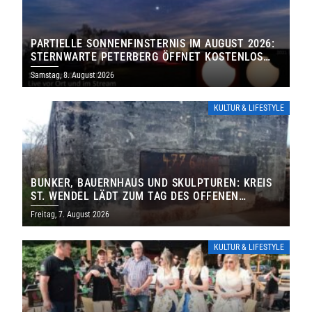
PARTIELLE SONNENFINSTERNIS IM AUGUST 2026:
STERNWARTE PETERBERG ÖFFNET KOSTENLOS
IHRE TORE
Samstag, 8. August 2026
KULTUR & LIFESTYLE
BUNKER, BAUERNHAUS UND SKULPTUREN: KREIS
ST. WENDEL LÄDT ZUM TAG DES OFFENEN
DENKMALS EIN
Freitag, 7. August 2026
KULTUR & LIFESTYLE