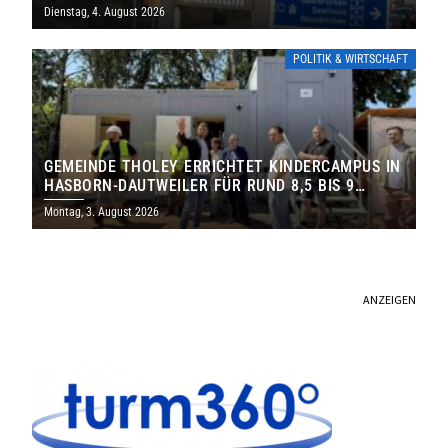
Dienstag, 4. August 2026
POLITIK & WIRTSCHAFT
GEMEINDE THOLEY ERRICHTET KINDERCAMPUS IN
HASBORN-DAUTWEILER FÜR RUND 8,5 BIS 9
MILLIONEN EURO
Montag, 3. August 2026
ANZEIGEN