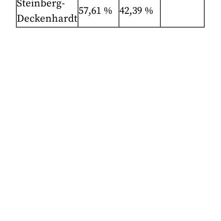
Steinberg-
57,61 %
42,39 %
Deckenhardt