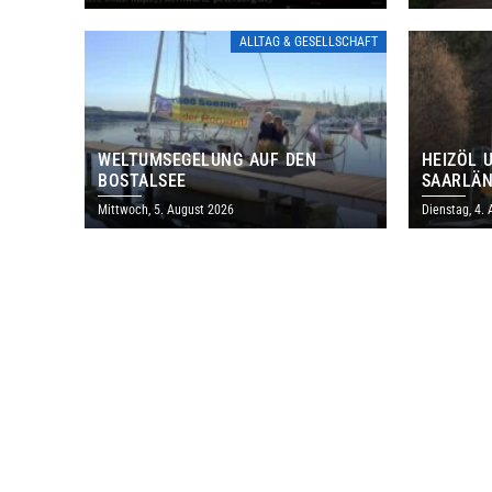
IHRE TORE
DENKMAL
ALLTAG & GESELLSCHAFT
WELTUMSEGELUNG AUF DEN
HEIZÖL 
BOSTALSEE
SAARLÄN
IM JULI
Mittwoch, 5. August 2026
Dienstag, 4.