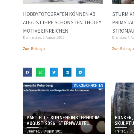
HOBBYFOTOGRAFEN KÖNNEN AB
STURM K
AUGUST IHRE SCHÖNSTEN THOLEY-
PRIMSTA
MOTIVE EINREICHEN
STROMAU
Donnerstag, 6. August 2026
Dienstag, 4. A
Zum Beitrag »
Zum Beitrag 
KURZNACHRICHTEN
PARTIELLE SONNENFINSTERNIS IM
BUNKER,
AUGUST 2026: STERNWARTE
SKULPTU
PETERBERG ÖFFNET KOSTENLOS
LÄDT ZU
Samstag, 8. August 2026
Freitag, 7. A