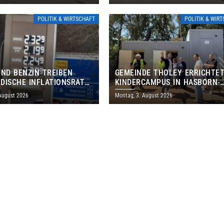
S EIN
THOLEY
POLITIK & WIRTSCHAFT
POLITIK & WIR
UND BENZIN TREIBEN
GEMEINDE THOLEY ERRICHTE
DISCHE INFLATIONSRATE
KINDERCAMPUS IN HASBORN-
 AUF 3,2 PROZENT
DAUTWEILER FÜR RUND 8,5 BI
 August 2026
Montag, 3. August 2026
MILLIONEN EURO