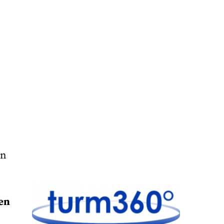
en
hen