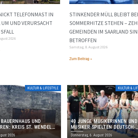
NICKT TELEFONMAST IN
STINKENDER MÜLL BLEIBT BE
L UM UND VERURSACHT
SOMMERHITZE STEHEN – ZE
SFALL
GEMEINDEN IM SAARLAND SI
ugust 2026
BETROFFEN
Samstag, 8. August 2026
»
Zum Beitrag »
KULTUR & LIFESTYLE
KULTUR & LI
 BAUERNHAUS UND
40 JUNGE MUSIKERINNEN UND
REN: KREIS ST. WENDEL
MUSIKER SPIELTEN DEUTSCH-
M TAG DES OFFENEN
BRASILIANISCHES PROGRAMM 
ugust 2026
Donnerstag, 6. August 2026