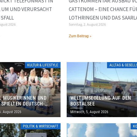
NICKT TELEFONMAST IN
GASTKOMMENTAR: AUSBAU V
L UM UND VERURSACHT
CATTENOM – EINE CHANCE FÜ
SFALL
LOTHRINGEN UND DAS SAARL
ugust 2026
Sonntag, 2. August 2026
»
Zum Beitrag »
KULTUR & LIFESTYLE
ALLTAG & GESEL
E MUSIKERINNEN UND
WELTUMSEGELUNG AUF DEN
 SPIELTEN DEUTSCH-
BOSTALSEE
ANISCHES PROGRAMM IN
6. August 2026
Mittwoch, 5. August 2026
POLITIK & WIRTSCHAFT
K