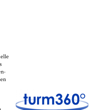
elle
s
en-
den
0