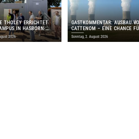
E THOLEY ERRICHTET
GASTKOMMENTAR: AUSBAU V
AMPUS IN HASBORN-
CATTENOM – EINE CHANCE F
LER FÜR RUND 8,5 BIS 9
LOTHRINGEN UND DAS SAARL
ugust 2026
Sonntag, 2. August 2026
EN EURO