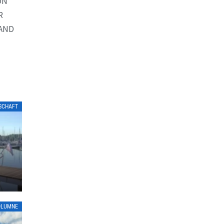
ON
R
AND
LSCHAFT
OLUMNE