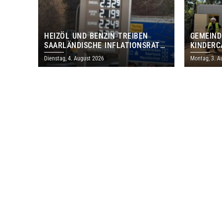
HEIZÖL UND BENZIN TREIBEN
GEMEIND
SAARLÄNDISCHE INFLATIONSRATE
KINDERC
IM JULI AUF 3,2 PROZENT
DAUTWEI
Dienstag, 4. August 2026
Montag, 3. A
MILLION