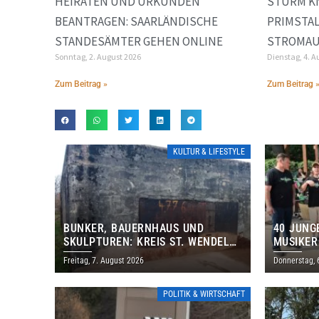
HEIRATEN UND URKUNDEN
STURM K
BEANTRAGEN: SAARLÄNDISCHE
PRIMSTA
STANDESÄMTER GEHEN ONLINE
STROMAU
Sonntag, 2. August 2026
Dienstag, 4. A
Zum Beitrag »
Zum Beitrag 
KULTUR & LIFESTYLE
BUNKER, BAUERNHAUS UND
40 JUNG
SKULPTUREN: KREIS ST. WENDEL
MUSIKER
LÄDT ZUM TAG DES OFFENEN
BRASILI
Freitag, 7. August 2026
Donnerstag, 
DENKMALS EIN
THOLEY
POLITIK & WIRTSCHAFT