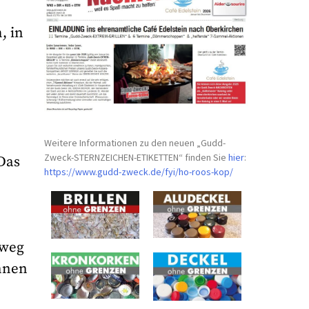
, in
Weitere Informationen zu den neuen „Gudd-
Zweck-STERNZEICHEN-
ETIKETTEN“ finden Sie
hier
:
Das
https://www.gudd-zweck.de/fyi/
ho-roos-kop/
oweg
ennen