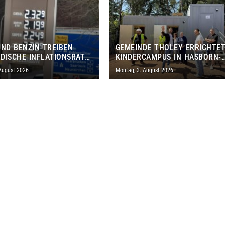
UND BENZIN TREIBEN
GEMEINDE THOLEY ERRICHTE
DISCHE INFLATIONSRATE
KINDERCAMPUS IN HASBORN-
 AUF 3,2 PROZENT
DAUTWEILER FÜR RUND 8,5 BI
 August 2026
Montag, 3. August 2026
MILLIONEN EURO