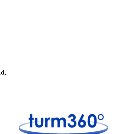
n
nd,