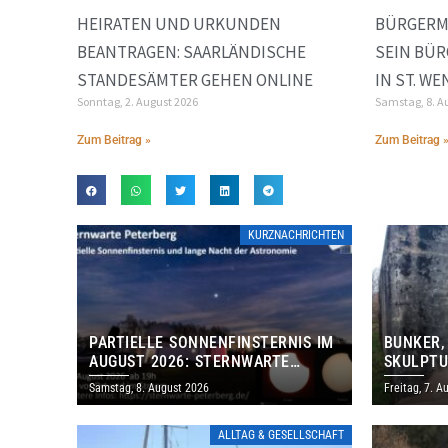
HEIRATEN UND URKUNDEN
BÜRGERM
BEANTRAGEN: SAARLÄNDISCHE
SEIN BÜR
STANDESÄMTER GEHEN ONLINE
IN ST. W
Sonntag, 2. August 2026
Samstag, 8. A
Zum Beitrag »
Zum Beitrag 
KURZNACHRICHTEN
PARTIELLE SONNENFINSTERNIS IM
BUNKER,
AUGUST 2026: STERNWARTE
SKULPTU
PETERBERG ÖFFNET KOSTENLOS
LÄDT ZU
Samstag, 8. August 2026
Freitag, 7. A
IHRE TORE
DENKMAL
ALLTAG & GESELLSCHAFT