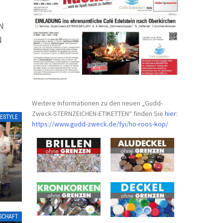
N
N
Weitere Informationen zu den neuen „Gudd-
Zweck-STERNZEICHEN-
ETIKETTEN“ finden Sie
hier
:
FESTYLE
https://www.gudd-zweck.de/fyi/
ho-roos-kop/
IN
TSCHAFT