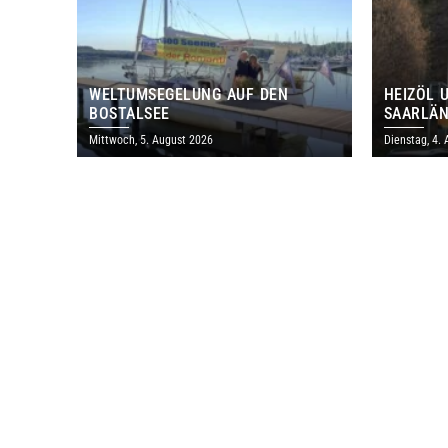
WELTUMSEGELUNG AUF DEN
HEIZÖL 
BOSTALSEE
SAARLÄN
IM JULI
Mittwoch, 5. August 2026
Dienstag, 4.