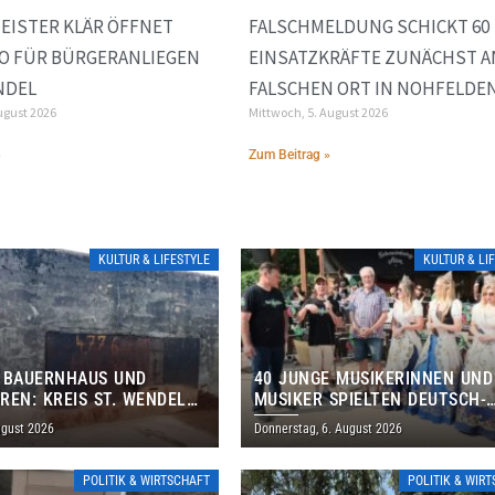
EISTER KLÄR ÖFFNET
FALSCHMELDUNG SCHICKT 60
O FÜR BÜRGERANLIEGEN
EINSATZKRÄFTE ZUNÄCHST A
ENDEL
FALSCHEN ORT IN NOHFELDE
ugust 2026
Mittwoch, 5. August 2026
»
Zum Beitrag »
KULTUR & LIFESTYLE
KULTUR & LI
 BAUERNHAUS UND
40 JUNGE MUSIKERINNEN UND
REN: KREIS ST. WENDEL
MUSIKER SPIELTEN DEUTSCH-
M TAG DES OFFENEN
BRASILIANISCHES PROGRAMM 
ugust 2026
Donnerstag, 6. August 2026
S EIN
THOLEY
POLITIK & WIRTSCHAFT
POLITIK & WIR