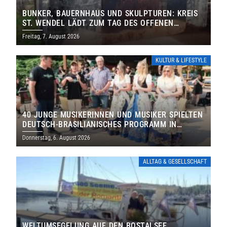
BUNKER, BAUERNHAUS UND SKULPTUREN: KREIS
ST. WENDEL LÄDT ZUM TAG DES OFFENEN
DENKMALS EIN
Freitag, 7. August 2026
KULTUR & LIFESTYLE
40 JUNGE MUSIKERINNEN UND MUSIKER SPIELTEN
DEUTSCH-BRASILIANISCHES PROGRAMM IN
THOLEY
Donnerstag, 6. August 2026
ALLTAG & GESELLSCHAFT
WELTUMSEGELUNG AUF DEN BOSTALSEE