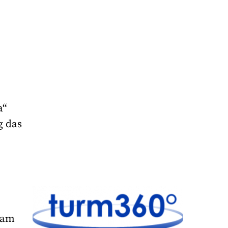
a“
g das
eam