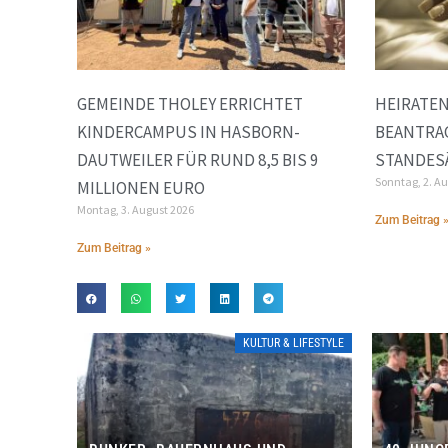
GEMEINDE THOLEY ERRICHTET
HEIRATE
KINDERCAMPUS IN HASBORN-
BEANTRA
DAUTWEILER FÜR RUND 8,5 BIS 9
STANDES
Sonntag, 2. A
MILLIONEN EURO
Montag, 3. August 2026
Zum Beitrag 
Zum Beitrag »
KULTUR & LIFESTYLE