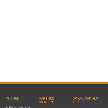
THEMEN
PARTNER
DOWNLOAD ALS
WERDEN
APP
Alltag & Gesellschaft