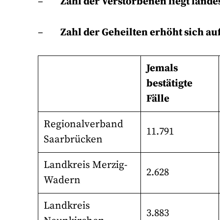
–
Zahl der Verstorbenen liegt lande
–
Zahl der Geheilten erhöht sich au
Jemals
bestätigte
Fälle
Regionalverband
11.791
Saarbrücken
Landkreis Merzig-
2.628
Wadern
Landkreis
3.883