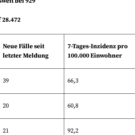
sweit bei 929
f 28.472
Neue Fälle seit
7-Tages-Inzidenz pro
letzter Meldung
100.000 Einwohner
39
66,3
20
60,8
21
92,2