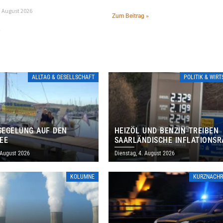
. August 2026
Zum Beitrag »
»
ALLTAG & GESELLSCHAFT
POLITIK & WIR
EGELUNG AUF DEN
HEIZÖL UND BENZIN TREIBEN
EE
SAARLÄNDISCHE INFLATIONSR
IM JULI AUF 3,2 PROZENT
 August 2026
Dienstag, 4. August 2026
KOLUMNE
KURZNACHR