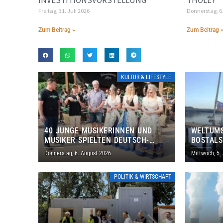
Freitag, 31. Juli 2026
Donnerstag, 6
Zum Beitrag »
Zum Beitrag 
KULTUR & LIFESTYLE
40 JUNGE MUSIKERINNEN UND
WELTUMS
MUSIKER SPIELTEN DEUTSCH-
BOSTALS
BRASILIANISCHES PROGRAMM IN
Donnerstag, 6. August 2026
Mittwoch, 5.
THOLEY
POLITIK & WIRTSCHAFT