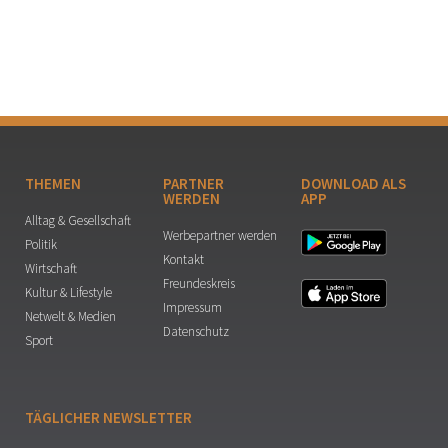
THEMEN
PARTNER
DOWNLOAD ALS
WERDEN
APP
Alltag & Gesellschaft
Werbepartner werden
Politik
Kontakt
Wirtschaft
Freundeskreis
Kultur & Lifestyle
Impressum
Netwelt & Medien
Datenschutz
Sport
TÄGLICHER NEWSLETTER