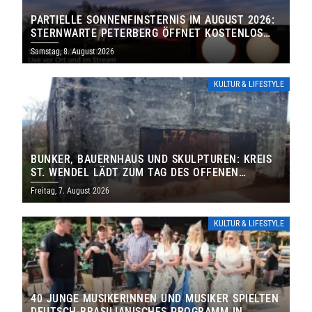
PARTIELLE SONNENFINSTERNIS IM AUGUST 2026:
STERNWARTE PETERBERG ÖFFNET KOSTENLOS
IHRE TORE
Samstag, 8. August 2026
KULTUR & LIFESTYLE
BUNKER, BAUERNHAUS UND SKULPTUREN: KREIS
ST. WENDEL LÄDT ZUM TAG DES OFFENEN
DENKMALS EIN
Freitag, 7. August 2026
KULTUR & LIFESTYLE
40 JUNGE MUSIKERINNEN UND MUSIKER SPIELTEN
DEUTSCH-BRASILIANISCHES PROGRAMM IN