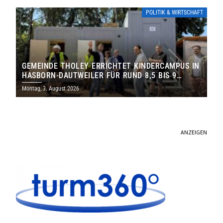
POLITIK & WIRTSCHAFT
GEMEINDE THOLEY ERRICHTET KINDERCAMPUS IN
HASBORN-DAUTWEILER FÜR RUND 8,5 BIS 9
MILLIONEN EURO
Montag, 3. August 2026
ANZEIGEN