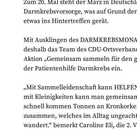
Zum 20. Mal steht der März in Deutsch
Darmkrebsvorsorge, was auf Grund de
etwas ins Hintertreffen gerät.
Mit Ausklingen des DARMKREBSMONAT
deshalb das Team des CDU-Ortsverbande
Aktion „Gemeinsam sammeln für den g
der Patientenhilfe Darmkrebs e
„Mit Sammelleidenschaft kann HELFEN 
mit Kleinigkeiten kann man gemeinsa
schnell kommen Tonnen an Kronkorken
zusammen, welches im Alltag ungeacht
wandert.“ bemerkt Caroline Eli, die 2. 