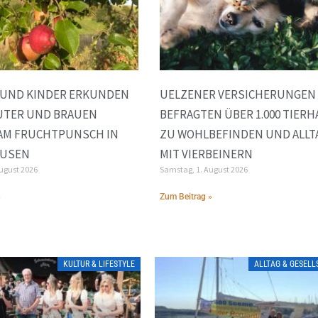
 UND KINDER ERKUNDEN
UELZENER VERSICHERUNGEN
UTER UND BRAUEN
BEFRAGTEN ÜBER 1.000 TIERH
AM FRUCHTPUNSCH IN
ZU WOHLBEFINDEN UND ALLT
AUSEN
MIT VIERBEINERN
August 2026
Samstag, 1. August 2026
»
Zum Beitrag »
KULTUR & LIFESTYLE
ALLTAG & GESEL