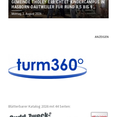
GEMEINDE THOLEY ERRICHTET KINDERCAMPUS IN
HASBORN-DAUTWEILER FÜR RUND 8,5 BIS 9
MILLIONEN EURO
Montag, 3. August 2026
ANZEIGEN
Blätterbarer Katalog 2026 mit 44 Seiten: