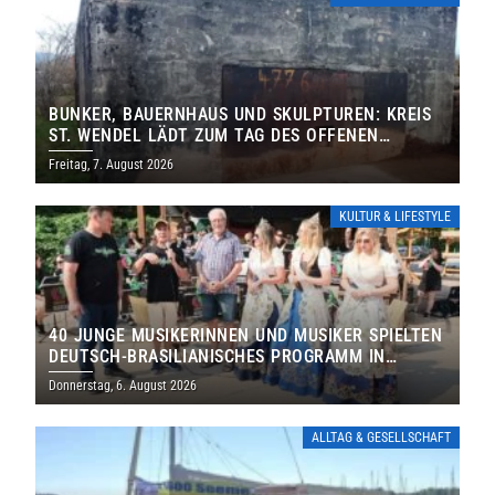
BUNKER, BAUERNHAUS UND SKULPTUREN: KREIS
ST. WENDEL LÄDT ZUM TAG DES OFFENEN
DENKMALS EIN
Freitag, 7. August 2026
KULTUR & LIFESTYLE
40 JUNGE MUSIKERINNEN UND MUSIKER SPIELTEN
DEUTSCH-BRASILIANISCHES PROGRAMM IN
THOLEY
Donnerstag, 6. August 2026
ALLTAG & GESELLSCHAFT