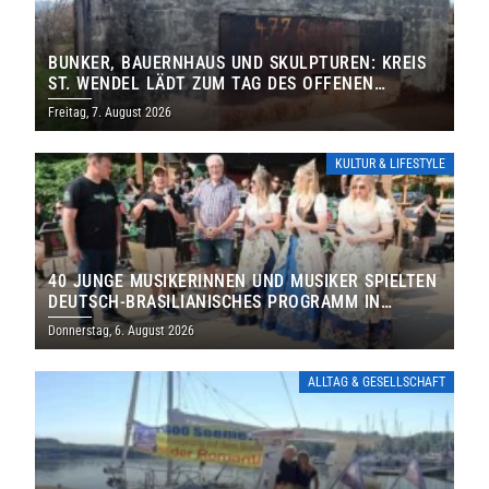
BUNKER, BAUERNHAUS UND SKULPTUREN: KREIS
ST. WENDEL LÄDT ZUM TAG DES OFFENEN
DENKMALS EIN
Freitag, 7. August 2026
KULTUR & LIFESTYLE
40 JUNGE MUSIKERINNEN UND MUSIKER SPIELTEN
DEUTSCH-BRASILIANISCHES PROGRAMM IN
THOLEY
Donnerstag, 6. August 2026
ALLTAG & GESELLSCHAFT