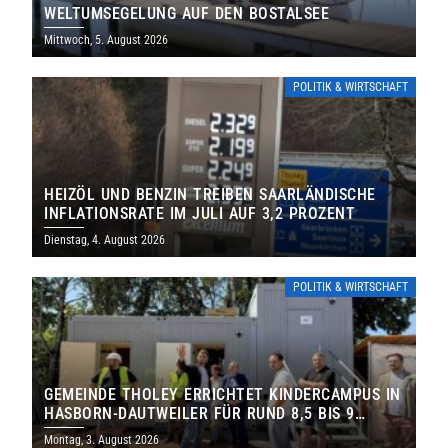
WELTUMSEGELUNG AUF DEN BOSTALSEE
Mittwoch, 5. August 2026
POLITIK & WIRTSCHAFT
HEIZÖL UND BENZIN TREIBEN SAARLÄNDISCHE
INFLATIONSRATE IM JULI AUF 3,2 PROZENT
Dienstag, 4. August 2026
POLITIK & WIRTSCHAFT
GEMEINDE THOLEY ERRICHTET KINDERCAMPUS IN
HASBORN-DAUTWEILER FÜR RUND 8,5 BIS 9
MILLIONEN EURO
Montag, 3. August 2026