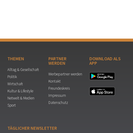
THEMEN
PARTNER
DOWNLOAD ALS
WERDEN
APP
Alltag & Gesellschaft
Werbepartner werden
Politik
Kontakt
Wirtschaft
Freundeskreis
Kultur & Lifestyle
Impressum
Netwelt & Medien
Datenschutz
Sport
TÄGLICHER NEWSLETTER