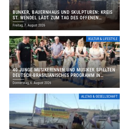
BUNKER, BAUERNHAUS UND SKULPTUREN: KREIS
ST. WENDEL LÄDT ZUM TAG DES OFFENEN
DENKMALS EIN
Freitag, 7. August 2026
KULTUR & LIFESTYLE
40 JUNGE MUSIKERINNEN UND MUSIKER SPIELTEN
DEUTSCH-BRASILIANISCHES PROGRAMM IN
THOLEY
Donnerstag, 6. August 2026
ALLTAG & GESELLSCHAFT