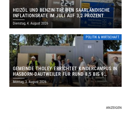
HEIZÖL UND BENZIN TREIBEN SAARLÄNDISCHE
INFLATIONSRATE IM JULI AUF 3,2 PROZENT
Dienstag, 4. August 2026
POLITIK & WIRTSCHAFT
GEMEINDE THOLEY ERRICHTET KINDERCAMPUS IN
HASBORN-DAUTWEILER FÜR RUND 8,5 BIS 9
MILLIONEN EURO
Montag, 3. August 2026
ANZEIGEN